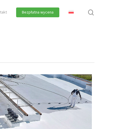
search
takt
Bezpłatna wycena