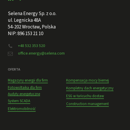
Selena Energy Sp. z o.o.
ul. Legnicka 48A
54-202 Wrocław, Polska
NIP: 896 153 21 10
+48 532 353 520
office.energy@selena.com
OFERTA
Magazyny energii dla firm
Kompensacja mocy biernej
Fotowoltaika dla firm
Kompletny dach energetyczny
Audyty energetyczne
ESG w łańcuchu dostaw
System SCADA
Construction management
Elektromobilność