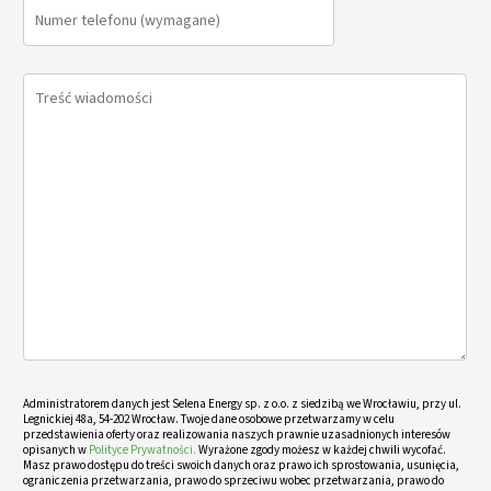
Administratorem danych jest Selena Energy sp. z o.o. z siedzibą we Wrocławiu, przy ul.
Legnickiej 48a, 54-202 Wrocław. Twoje dane osobowe przetwarzamy w celu
przedstawienia oferty oraz realizowania naszych prawnie uzasadnionych interesów
opisanych w
Polityce Prywatności.
Wyrażone zgody możesz w każdej chwili wycofać.
Masz prawo dostępu do treści swoich danych oraz prawo ich sprostowania, usunięcia,
ograniczenia przetwarzania, prawo do sprzeciwu wobec przetwarzania, prawo do