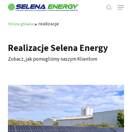
Skip
Menu
to
search
main
content
realizacje
Strona główna
▶
Realizacje Selena Energy
Zobacz, jak pomogliśmy naszym Klientom