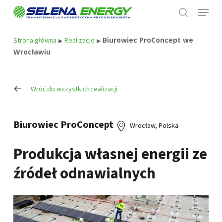
Skip
Menu
to
search
main
content
Biurowiec ProConcept we
Strona główna
Realizacje
▶
▶
Wrocławiu
Wróć do wszystkich realizacji
Biurowiec ProConcept
Wrocław, Polska
Produkcja własnej energii ze
źródeł odnawialnych