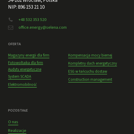
54-202 Wrocław, Polska
NIP: 896 153 21 10
+48 532 353 520
office.energy@selena.com
OFERTA
Magazyny energii dla firm
Kompensacja mocy biernej
Fotowoltaika dla firm
Kompletny dach energetyczny
Audyty energetyczne
ESG w łańcuchu dostaw
System SCADA
Construction management
Elektromobilność
POZOSTAŁE
O nas
Realizacje