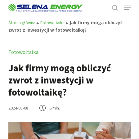
Skip
Menu
to
search
main
Jak firmy mogą obliczyć
Strona główna
Fotowoltaika
content
▶
▶
zwrot z inwestycji w fotowoltaikę?
Fotowoltaika
Jak firmy mogą obliczyć
zwrot z inwestycji w
fotowoltaikę?
2024-08-08
6 min.