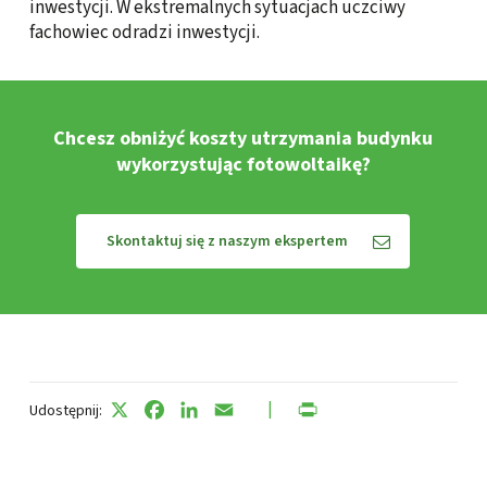
inwestycji. W ekstremalnych sytuacjach uczciwy
fachowiec odradzi inwestycji.
Chcesz obniżyć koszty utrzymania budynku
wykorzystując fotowoltaikę?
Skontaktuj się z naszym ekspertem
X
Facebook
LinkedIn
Email
PrintFriendly
Udostępnij: