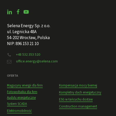
Selena Energy Sp. z o.o.
ul. Legnicka 48A
54-202 Wrocław, Polska
NIP: 896 153 21 10
+48 532 353 520
office.energy@selena.com
OFERTA
Magazyny energii dla firm
Kompensacja mocy biernej
Fotowoltaika dla firm
Kompletny dach energetyczny
Audyty energetyczne
ESG w łańcuchu dostaw
System SCADA
Construction management
Elektromobilność