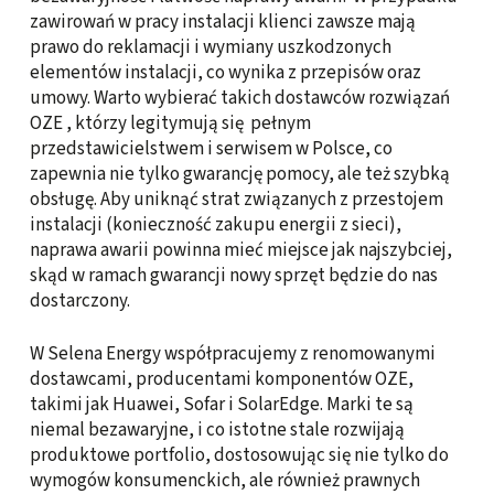
zawirowań w pracy instalacji klienci zawsze mają
prawo do reklamacji i wymiany uszkodzonych
elementów instalacji, co wynika z przepisów oraz
umowy. Warto wybierać takich dostawców rozwiązań
OZE , którzy legitymują się pełnym
przedstawicielstwem i serwisem w Polsce, co
zapewnia nie tylko gwarancję pomocy, ale też szybką
obsługę. Aby uniknąć strat związanych z przestojem
instalacji (konieczność zakupu energii z sieci),
naprawa awarii powinna mieć miejsce jak najszybciej,
skąd w ramach gwarancji nowy sprzęt będzie do nas
dostarczony.
W Selena Energy współpracujemy z renomowanymi
dostawcami, producentami komponentów OZE,
takimi jak Huawei, Sofar i SolarEdge. Marki te są
niemal bezawaryjne, i co istotne stale rozwijają
produktowe portfolio, dostosowując się nie tylko do
wymogów konsumenckich, ale również prawnych